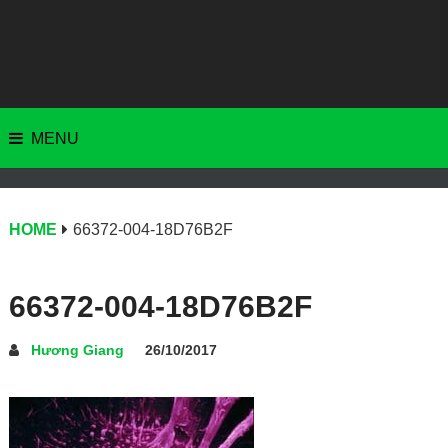
MENU
HOME
66372-004-18D76B2F
66372-004-18D76B2F
Hương Giang
26/10/2017